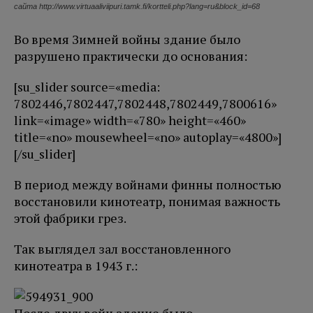
сайта http://www.virtuaaliviipuri.tamk.fi/kortteli.php?lang=ru&block_id=68
Во время Зимней войны здание было
разрушено практически до основания:
[su_slider source=«media:
7802446,7802447,7802448,7802449,7800616»
link=«image» width=«780» height=«460»
title=«no» mousewheel=«no» autoplay=«4800»]
[/su_slider]
В период между войнами финны полностью
восстановили кинотеатр, понимая важность
этой фабрики грез.
Так выглядел зал восстановленного
кинотеатра в 1943 г.:
После двух войн здание было