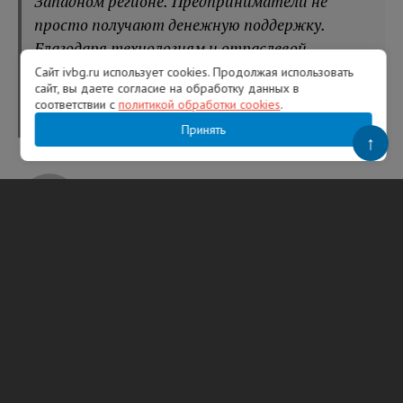
Западном регионе. Предприниматели не
просто получают денежную поддержку.
Благодаря технологиям и отраслевой
экспертизе они могут нарастить
Сайт ivbg.ru использует cookies. Продолжая использовать
сайт, вы даете согласие на обработку данных в
эффективность».
соответствии с
политикой обработки cookies
.
Принять
↑
Анастасия Щербакова
ТЕГИ
СЗФО
сбербанк