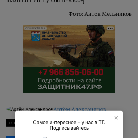
maximum_entity_count=«500»]
Фото: Антон Мельников
СОЦРЕКЛАМА
Артём Александров
×
Самое интересное – у нас в ТГ.
ТЕГИ
фото
Подписывайтесь