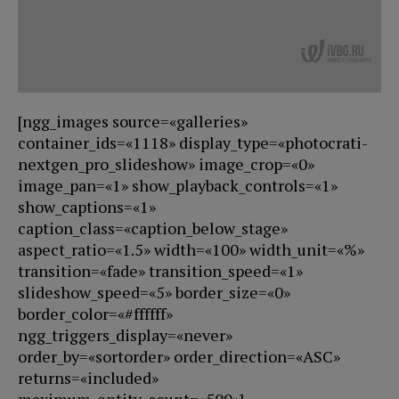
[ngg_images source=«galleries»
container_ids=«1118» display_type=«photocrati-
nextgen_pro_slideshow» image_crop=«0»
image_pan=«1» show_playback_controls=«1»
show_captions=«1»
caption_class=«caption_below_stage»
aspect_ratio=«1.5» width=«100» width_unit=«%»
transition=«fade» transition_speed=«1»
slideshow_speed=«5» border_size=«0»
border_color=«#ffffff»
ngg_triggers_display=«never»
order_by=«sortorder» order_direction=«ASC»
returns=«included»