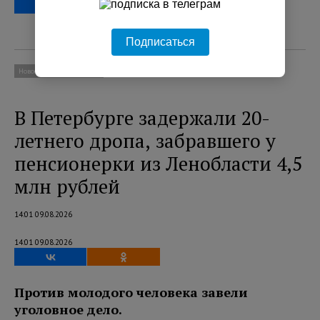
Подписаться
Новости
Происшествия
В Петербурге задержали 20-
летнего дропа, забравшего у
пенсионерки из Ленобласти 4,5
млн рублей
14:01 09.08.2026
14:01 09.08.2026
Против молодого человека завели
уголовное дело.