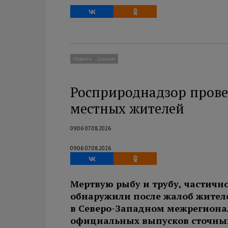
Новости
Социум
Росприроднадзор прове
местных жителей
09:06 07.08.2026
09:06 07.08.2026
Мертвую рыбу и трубу, частично
обнаружили после жалоб жителе
в Северо-Западном межрегиона
официальных выпусков сточных 