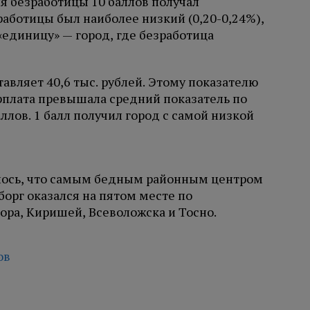
ня безработицы 10 баллов получал
работицы был наиболее низкий (0,20-0,24%),
 «единицу» — город, где безработица
авляет 40,6 тыс. рублей. Этому показателю
арплата превышала средний показатель по
аллов. 1 балл получил город с самой низкой
алось, что самым бедным районным центром
борг оказался на пятом месте по
ора, Киришей, Всеволожска и Тосно.
ов