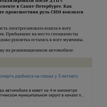
итализировали после ДТП с
пекте в Санкт-Петербурге. Как
тате происшествия руль СИМ вонзился
асть электросамоката вошла в ногу
ти. Прибывшие на место специалисты
днако рукоятка осталась в ноге мужчины.
цу на реанимационном автомобиле.
мерть разбился на глазах у 3-летнего
а автомобиля в кювет на 4-м километре
чинском муниципальном округе в начале п...