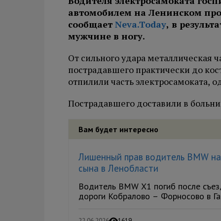
Водителя электросамоката госп
автомобилем на Ленинском прос
сообщает
Neva.Today
, в резуль
мужчине в ногу.
От сильного удара металлическая ч
пострадавшего практически до кос
отпилили часть электросамоката, о
Пострадавшего доставили в больни
Вам будет интересно
Лишенный прав водитель BMW нас
сына в Ленобласти
Водитель BMW X1 погиб после съезд
дороги Кобралово – Форносово в Гат
22.06.2026
1619