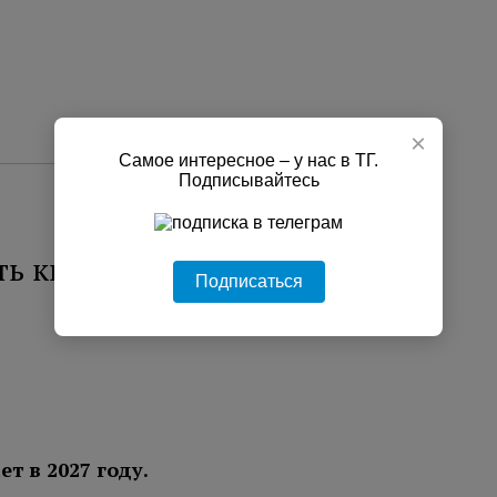
×
Самое интересное – у нас в ТГ.
Подписывайтесь
ать квитанции ЖКУ на
Подписаться
 в 2027 году.