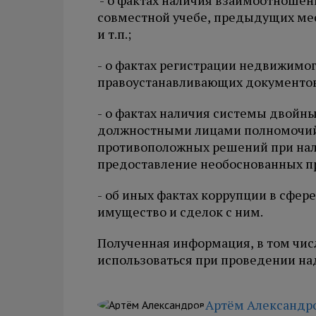
- о фактах наличия взаимоотношен
совместной учебе, предыдущих мес
и т.п.;
- о фактах регистрации недвижимо
правоустанавливающих документов
- о фактах наличия системы двойн
должностными лицами полномочий 
противоположных решений при нал
предоставление необоснованных п
- об иных фактах коррупции в сфер
имущество и сделок с ним.
Полученная информация, в том чис
использоваться при проведении н
Артём Александр