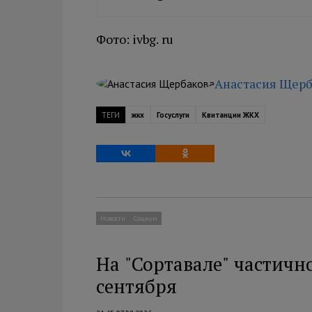
Фото: ivbg. ru
Анастасия Щерб
ТЕГИ
жкх
Госуслуги
Квитанции ЖКХ
Новости
Социум
На "Сортавале" частичн
сентября