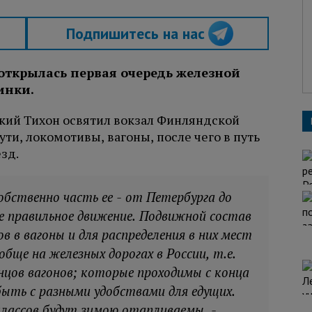
Подпишитесь на нас
д открылась первая очередь железной
инки.
ский Тихон освятил вокзал Финляндской
ти, локомотивы, вагоны, после чего в путь
зд.
обственно часть ее - от Петербурга до
ое правильное движение. Подвижной состав
ов в вагоны и для распределения в них мест
обще на железных дорогах в России, т.е.
онцов вагонов; которые проходимы с конца
 быть с разными удобствами для едущих.
классов будут зимою отапливаемы, -