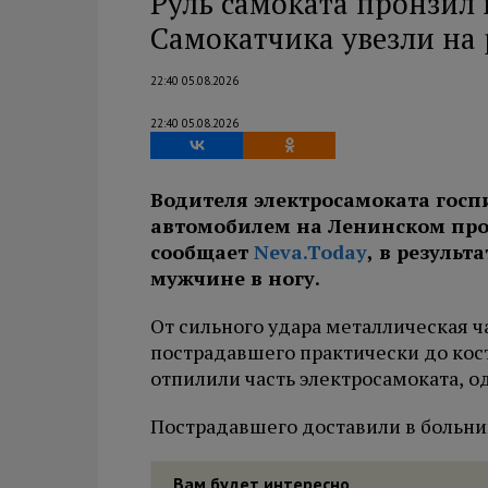
Руль самоката пронзил 
Самокатчика увезли на
22:40 05.08.2026
22:40 05.08.2026
Водителя электросамоката госп
автомобилем на Ленинском прос
сообщает
Neva.Today
, в резуль
мужчине в ногу.
От сильного удара металлическая ч
пострадавшего практически до кос
отпилили часть электросамоката, о
Пострадавшего доставили в больни
Вам будет интересно