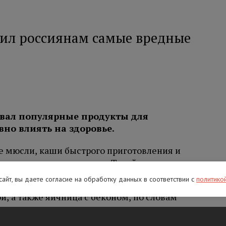
ил россиянам самые вредные
звал популярные продукты для
вно влиять на здоровье.
е мюсли, каши быстрого приготовления и
летчатки и много сахара. Такой завтрак врач
вощами или фруктами.
 сайт, вы даете согласие на обработку данных в соответствии с
политико
й, а также яичница с беконом, по словам
ество жиров и потенциально вредных
ние может повышать риск сердечно-