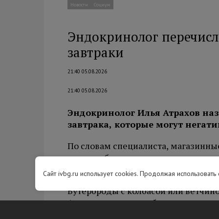
Новости
Социум
Эндокринолог перечисл
завтраки
21:40 05.08.2026
21:40 05.08.2026
Эндокринолог Илья Атрахов на
завтрака, которые могут негати
По словам специалиста, магазинны
сладкие батончики содержат мало к
рекомендует дополнять свежими о
Сайт ivbg.ru использует cookies. Продолжая использовать
Бутерброды с колбасой или ветчино
Атрахова, содержат большое колич
веществ. Их регулярное употребле