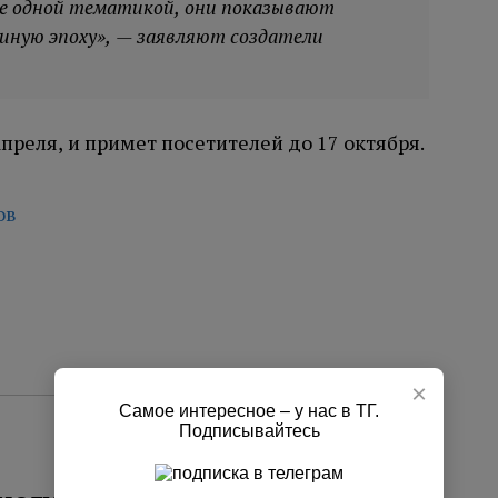
ые одной тематикой, они показывают
 иную эпоху», — заявляют создатели
апреля, и примет посетителей до 17 октября.
ов
×
Самое интересное – у нас в ТГ.
Подписывайтесь