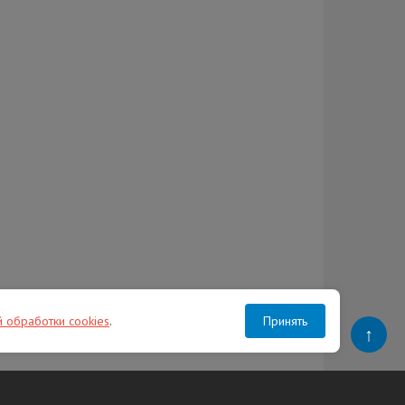
й обработки cookies
.
Принять
↑