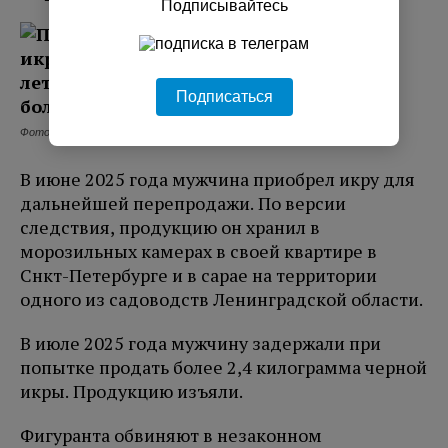
Подписывайтесь
Подписаться
Фото: max_ru/id7826661945_gos/AZ_bCwqgVU0
В июне 2025 года мужчина приобрел икру для
дальнейшей перепродажи. По версии
следствия, продукцию он хранил в
морозильных камерах в своей квартире в
Снкт-Петербурге и в сарае на территории
одного из садоводств Ленинградской области.
В июле 2025 года мужчину задержали при
попытке продать более 2,4 килограмма черной
икры. Продукцию изъяли.
Фигуранта обвиняют в незаконном