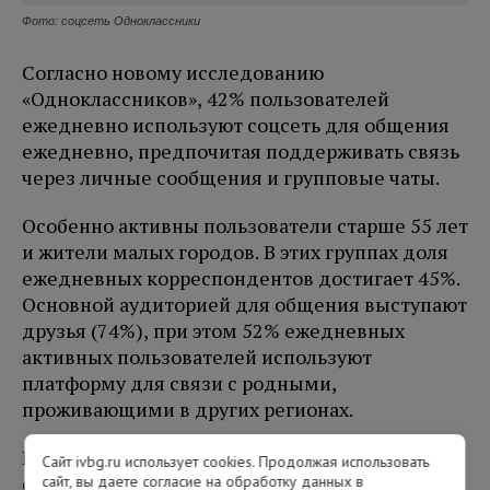
Фото: соцсеть Одноклассники
Согласно новому исследованию
«Одноклассников», 42% пользователей
ежедневно используют соцсеть для общения
ежедневно, предпочитая поддерживать связь
через личные сообщения и групповые чаты.
Особенно активны пользователи старше 55 лет
и жители малых городов. В этих группах доля
ежедневных корреспондентов достигает 45%.
Основной аудиторией для общения выступают
друзья (74%), при этом 52% ежедневных
активных пользователей используют
платформу для связи с родными,
проживающими в других регионах.
В коммуникации доминируют текстовые
Сайт ivbg.ru использует cookies. Продолжая использовать
сообщения (47%), значительную долю
сайт, вы даете согласие на обработку данных в