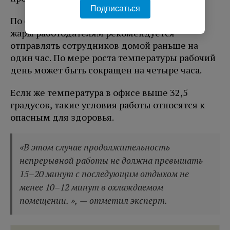
Подписаться
По словам эксперта, уже при 28,5 градусов
жары работодателям рекомендуется
отправлять сотрудников домой раньше на
один час. По мере роста температуры рабочий
день может быть сокращен на четыре часа.
Если же температура в офисе выше 32,5
градусов, такие условия работы относятся к
опасным для здоровья.
«В этом случае продолжительность
непрерывной работы не должна превышать
15–20 минут с последующим отдыхом не
менее 10–12 минут в охлаждаемом
помещении. », — отметил эксперт.