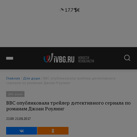
17.7°
$
€
Главная
/
Для души
/ BBC опубликовала трейлер детективного
сериала по романам Джоан Роулинг
Для души
BBC опубликовала трейлер детективного сериала по
романам Джоан Роулинг
21:00 21.08.2017