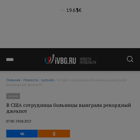
19.6°
$
€
Главная
/
Новости
/
outside
/ В США сотрудница больницы выиграла
рекордный джекпот
outside
В США сотрудница больницы выиграла рекордный
джекпот
07:00 29.08.2017