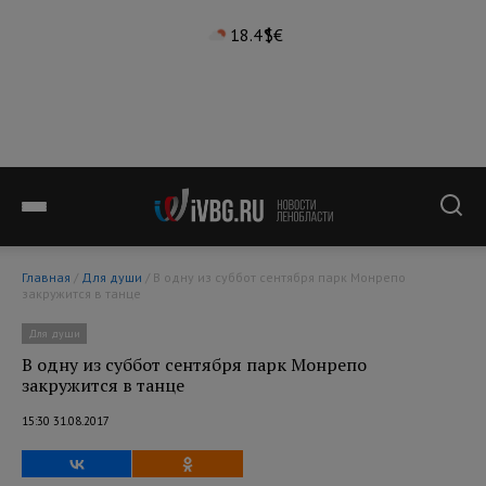
18.4°
$
€
Главная
/
Для души
/ В одну из суббот сентября парк Монрепо
закружится в танце
Для души
В одну из суббот сентября парк Монрепо
закружится в танце
15:30 31.08.2017