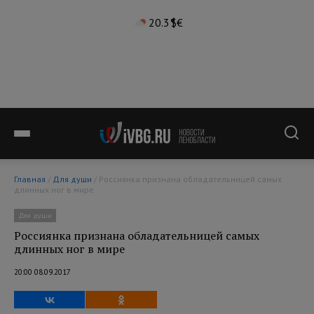
20.3°
$
€
Главная
/
Для души
/ Россиянка признана обладательницей самых
длинных ног в мире
Для души
Россиянка признана обладательницей самых
длинных ног в мире
20:00 08.09.2017