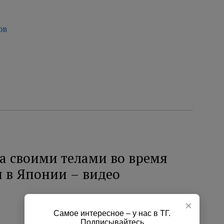
ов
а своими телами во время
 в Японии – видео
×
Самое интересное – у нас в ТГ.
Подписывайтесь