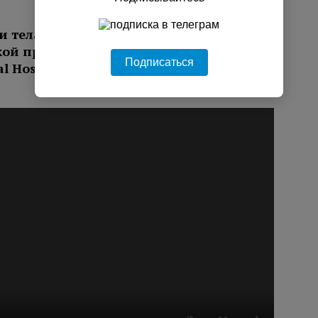
и телами во время мощного
кой префектуре Кумамото. Кадры из
Подписаться
 Hospital в городе Яцусиро