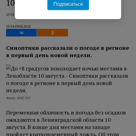
10 августа
Подписаться
15:54 09.08.2026
15:54 09.08.2026
Синоптики рассказали о погоде в регионе
в первый день новой недели.
Фото: МЧС ЛО
Переменная облачность и погода без осадков
ожидаются в Ленинградской области 10
августа. В конце дня местами на западе
пройдет кратковременный дождь. Об этом