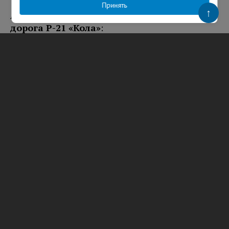
Принять
↑
А-114 «Вологда – Тихвин – автомобильная
дорога Р-21 «Кола»
:
км 331-531 ограничение скорости движения в
оба направления с 08:00 до 19:00, мойка,
очистка, ремонт, выправка, установка
дорожных знаков.
А-180 «Нарва» подъезд к МТП «Усть-Луга»:
км 40-52 ограничение скорости движения в
оба направления с 09:00 до 20:00, уборка песка
и смета механическим способом (ПУМ).
Р-23 Санкт-Петербург – Псков – Пустошка
– Невель – граница с Республикой
Беларусь:
км 99-140-99 ограничение скорости движения