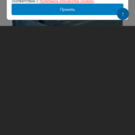
соответствии с
политикой обработки cookies
.
Принять
↑
Названы факторы, на 123% повышающие
риск преждевременной смерти после 50
лет
Фото: Freepik. Сочетание абдоминального
ожирения и дефицита витамина D может
значительно повышать риск
преждевременной смерти у людей старше 50
лет. К...
06.08.2026
238