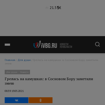
21.5°
$
€
Главная
/
Для души
/ Грелась на камушках: в Сосновом Бору заметили
змею
Для души
Новости
Грелась на камушках: в Сосновом Бору заметили
змею
08:59 19.05.2021