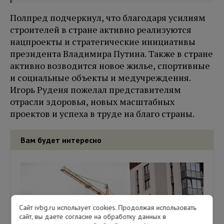
Полпред подчеркнул, что благодаря усилиям
строителей в стране активно реализуются
нацпроекты и стратегические инициативы
президента Владимира Путина. Также в стране
активно возводится новое жилье, спортивные
и социальные объекты и медучреждения.
Игорь Руденя пожелал представителям
отрасли здоровья, новых масштабных
проектов и успеха в труде на благо страны.
Вам будет интересно
Сайт ivbg.ru использует cookies. Продолжая использовать
сайт, вы даете согласие на обработку данных в