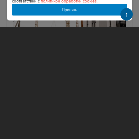
соответствии с
политикой обработки cookies
.
Принять
↑
Оборот строительных организаций
Ленобласти достиг 171 млрд рублей —
губернатор
В День строителя глава Ленобласти
рассказал о развитии отрасли в регионе.
Фото: Александр Дрозденко/ МАКС
Губернатор Ленинградской области
Александр Д...
09.08.2026
112