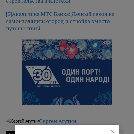
строительства и ипотеки
[3]
Аналитика МТС Банка: Дачный сезон на
самоизоляции: огород и стройка вместо
путешествий
РЕКЛАМА
Сергей Агутин
×