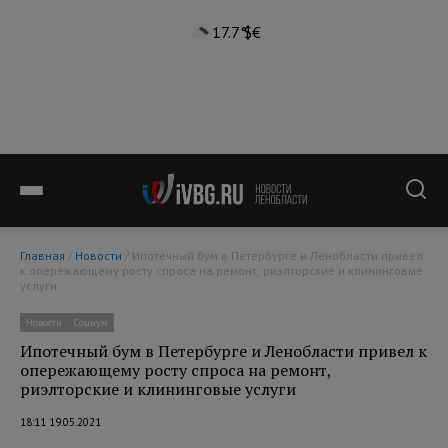
17.7°
$
€
Главная
/
Новости
/ Ипотечный бум в Петербурге и Ленобласти привел
к опережающему росту спроса на ремонт, риэлторские и клининговые
услуги
Новости
Социум
Ипотечный бум в Петербурге и Ленобласти привел к
опережающему росту спроса на ремонт,
риэлторские и клининговые услуги
18:11 19.05.2021