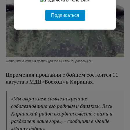
Подписаться
Фото: Фонд «Линия добра» (ранее СВОихНеБросаем47)
Церемония прощания с бойцом состоится 11
августа в МДЦ «Восход» в Киришах.
«Мы выражаем самые искренние
соболезнования его родным и близким. Весь
Киришский район скорбит вместе с вами и
разделяет ваше горе», - сообщили в Фонде
«Линия добра».