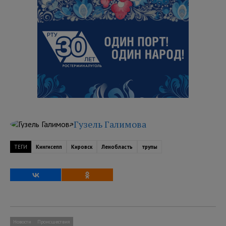
Гузель Галимова
ТЕГИ
Кингисепп
Кировск
Ленобласть
трупы
Новости
Происшествия