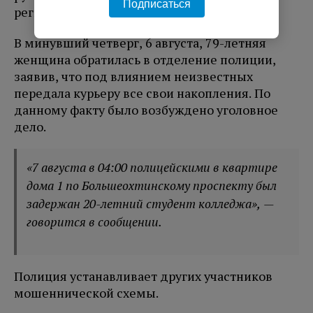
Подписаться
региональное управление МВД России.
В минувший четверг, 6 августа, 79-летняя
женщина обратилась в отделение полиции,
заявив, что под влиянием неизвестных
передала курьеру все свои накопления. По
данному факту было возбуждено уголовное
дело.
«7 августа в 04:00 полицейскими в квартире
дома 1 по Большеохтинскому проспекту был
задержан 20-летний студент колледжа», —
говорится в сообщении.
Полиция устанавливает других участников
мошеннической схемы.