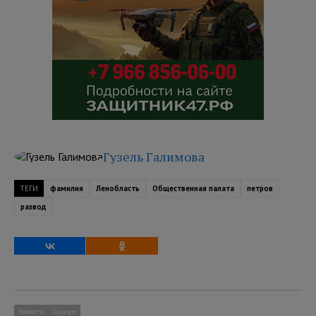
Гузель Галимова
ТЕГИ
фамилия
Ленобласть
Общественная палата
петров
развод
Новости
Социум