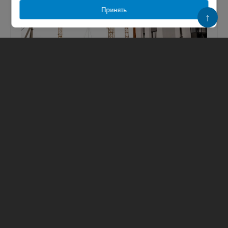
Принять
↑
Оборот строительных организаций
Ленобласти достиг 171 млрд рублей —
губернатор
В День строителя глава Ленобласти
рассказал о развитии отрасли в регионе.
Фото: Александр Дрозденко/ МАКС
Губернатор Ленинградской области
Александр Д...
09.08.2026
127
Анастасия Щербакова