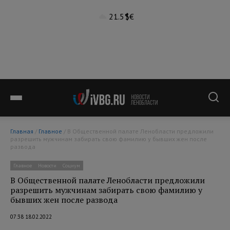
21.5°
$
€
Главная
/
Главное
/ В Общественной палате Ленобласти предложили
разрешить мужчинам забирать свою фамилию у бывших жен после
развода
Главное
Новости
Социум
В Общественной палате Ленобласти предложили
разрешить мужчинам забирать свою фамилию у
бывших жен после развода
07:38 18.02.2022