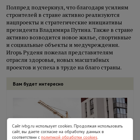
Полпред подчеркнул, что благодаря усилиям
строителей в стране активно реализуются
нацпроекты и стратегические инициативы
президента Владимира Путина. Также в стране
активно возводится новое жилье, спортивные
и социальные объекты и медучреждения.
Игорь Руденя пожелал представителям
отрасли здоровья, новых масштабных
проектов и успеха в труде на благо страны.
Вам будет интересно
Сайт ivbg.ru использует cookies. Продолжая использовать
сайт, вы даете согласие на обработку данных в
соответствии с
политикой обработки cookies
.