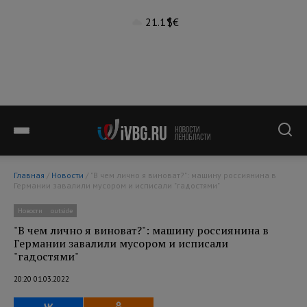
21.1°
$
€
Главная
/
Новости
/ "В чем лично я виноват?": машину россиянина в
Германии завалили мусором и исписали "гадостями"
Новости
outside
"В чем лично я виноват?": машину россиянина в
Германии завалили мусором и исписали
"гадостями"
20:20 01.03.2022