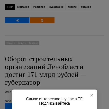
ТЕГИ
Германия
Россияне
русофобия
травля
Украина
Новости
Социум
Главное
Оборот строительных
организаций Ленобласти
достиг 171 млрд рублей —
губернатор
10:57 09.08.2026
×
Самое интересное – у нас в ТГ.
10:57 09.08.2026
Подписывайтесь