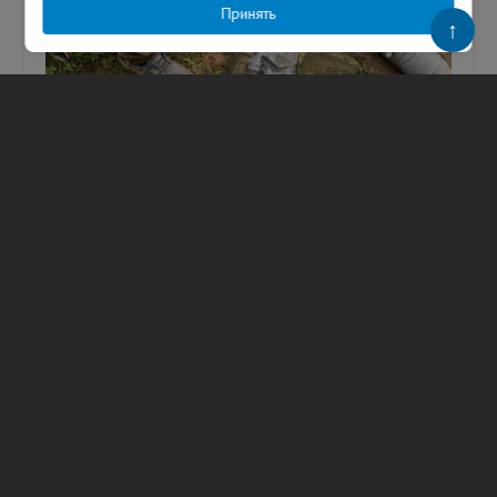
Принять
↑
Спасатели оказали помощь женщине,
сломавшей ногу в лесу Всеволожского
района
Женщину со сломанной ногой эвакуировали из
леса в районе Лемболово во Всеволожском
районе Ленинградской области. Фото:
vk_com/wall-63399113_3078 Как с...
06.08.2026
137