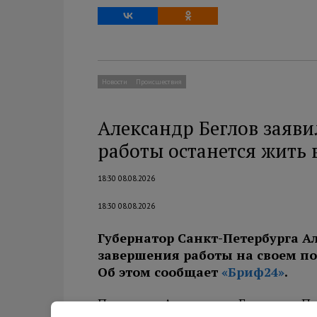
Новости
Происшествия
Александр Беглов заяви
работы останется жить 
18:30 08.08.2026
18:30 08.08.2026
Губернатор Санкт-Петербурга Ал
завершения работы на своем пос
Об этом сообщает
«Бриф24»
.
По словам Александра Беглова, с П