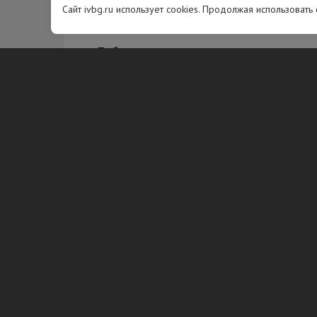
В городе также похоронены его род
Сайт ivbg.ru использует cookies. Продолжая использовать
мемориальном кладбище.
Губернатор отметил, что считает ва
государственной службы не было с
подчеркнул, что не представляет с
город родным.
Вам будет интересно
Закон о со
Что запре
Фото: Freep
закон о со
Neva.Today.
11.11.2025
4132