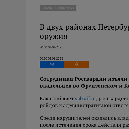
Новости
Происшествия
В двух районах Петербу
оружия
20:30 08.08.2026
20:30 08.08.2026
Сотрудники Росгвардии изъяли
владельцев во Фрунзенском и К
Как сообщает
spb.aif.ru
, росгвардей
рейдов к административной ответс
Среди нарушителей оказались влад
после истечения срока действия р