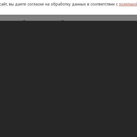
ные и близкие, в том числе на Пискаревском
 сайт, вы даете согласие на обработку данных в соответствии с
политико
жным работать так, чтобы после ухода с
тыдно перед собой, детьми и внуками. И
воей жизни вне Санкт-Петербурга и считает
держании собак подписали в Петербурге.
тили хозяевам питомцев?
ik. В Санкт-Петербурге 10 ноября подписали
держании домашних животных, сообщает
 Согласно документу, хозяева соба...