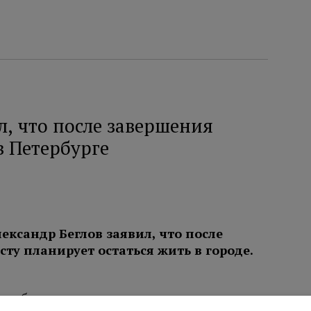
л, что после завершения
в Петербурге
ександр Беглов заявил, что после
ту планирует остаться жить в городе.
етербургом связаны лучшие годы его жизни.