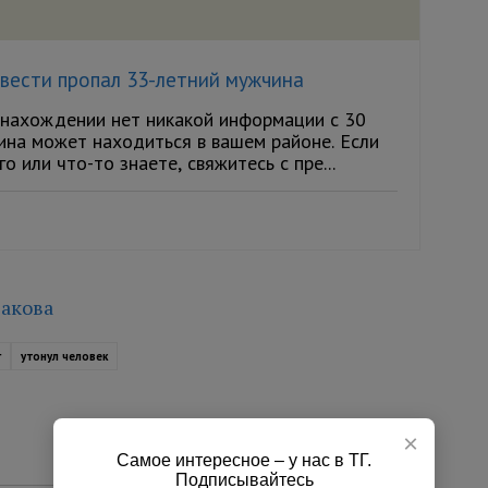
 вести пропал 33-летний мужчина
онахождении нет никакой информации с 30
ина может находиться в вашем районе. Если
го или что-то знаете, свяжитесь с пре...
акова
г
утонул человек
×
Самое интересное – у нас в ТГ.
Подписывайтесь