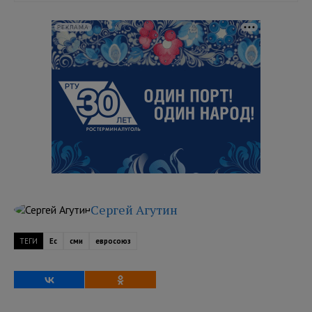
РЕКЛАМА
Сергей Агутин
ТЕГИ
Ес
сми
евросоюз