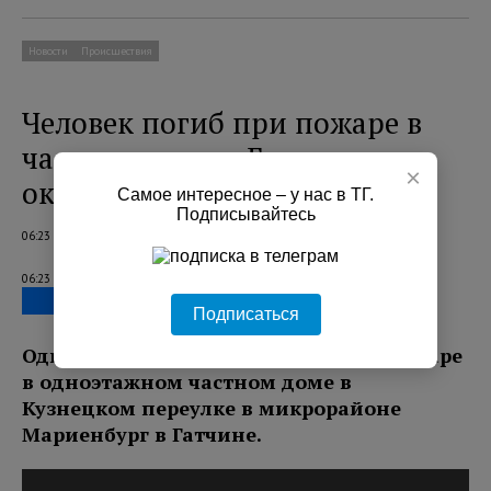
Новости
Происшествия
Человек погиб при пожаре в
частном доме в Гатчинском
×
округе
Самое интересное – у нас в ТГ.
Подписывайтесь
06:23 07.08.2026
06:23 07.08.2026
Подписаться
Один человек погиб 6 августа при пожаре
в одноэтажном частном доме в
Кузнецком переулке в микрорайоне
Мариенбург в Гатчине.