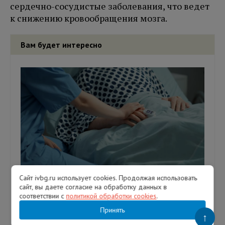
сердечно-сосудистые заболевания, что ведет
к снижению кровообращения мозга.
Вам будет интересно
Сайт ivbg.ru использует cookies. Продолжая использовать
Названы факторы, на 123% повышающие
сайт, вы даете согласие на обработку данных в
риск преждевременной смерти после 50
соответствии с
политикой обработки cookies
.
лет
Принять
↑
Фото: Freepik. Сочетание абдоминального