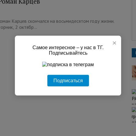
Роман Карцев
Роман Карцев скончался на восьмидесятом году жизни.
рник, 2 октябр...
×
Самое интересное – у нас в ТГ.
Подписывайтесь
Подписаться