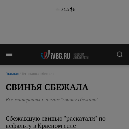
21.5°
$
€
Главная
/ Тег: свинья сбежала
СВИНЬЯ СБЕЖАЛА
Все материалы с тегом "свинья сбежала"
Сбежавшую свинью "раскатали" по
асфальту в Красном селе