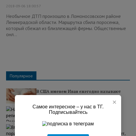
2018-09-06 18:00:57
Необычное ДТП произошло в Ломоносовском районе
Ленинградской области. Маршрутка сбила поросенка,
который сбежал из близлежащей фермы. Общественные
онл...
Популярное
В США именем Иван ежегодно называют
тысячи новорожденных
×
08:05 05.08.2026
Самое интересное – у нас в ТГ.
Над регионами России сбили 131
Подписывайтесь
украинский БПЛА
07:25 03.08.2026
ВС РФ поразили два завода в Киеве, где
собирают БПЛА. Западные СМИ сообщают,