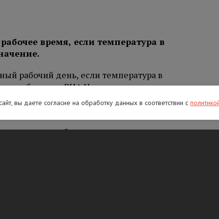
рабочее время, если температура в
начение.
ный рабочий день, если температура в
этом в беседе с РИА Новости
напомнил
руда Федерации независимых профсоюзов
 сайт, вы даете согласие на обработку данных в соответствии с
политико
градусов жары работодателям рекомендуется
ше на один час. По мере роста температуры
на четыре часа.
32,5 градусов, такие условия работы
ь непрерывной работы не должна превышать