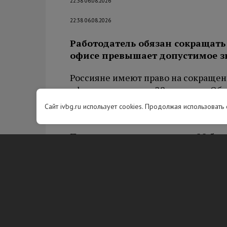
22:38 06.08.2026
22:38 06.08.2026
Работодатель обязан сокращать 
офисе превышает допустимое з
Россияне имеют право на сокращен
офисах превышает 28 градусов. Об 
главный технический инспектор т
Сайт ivbg.ru использует cookies. Продолжая использовать
России Алексей Безюков.
По словам эксперта, уже при 28,5 
отправлять сотрудников домой рань
рабочий день может быть сокращен 
Если же температура в офисе выше 
относятся к опасным для здоровья.
«В этом случае продолжительност