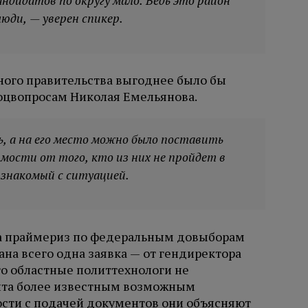
андидатов по округу мало. Ведь это район
люди, — уверен спикер.
тного правительства выгоднее было бы
оцвопросам Николая Емельянова.
ь, а на его место можно было поставить
мости от того, кто из них не пройдет в
 знакомый с ситуацией.
на праймериз по федеральным довыборам
ана всего одна заявка — от гендиректора
го областные политтехнологи не
ента более известным возможным
ости с подачей документов они объясняют