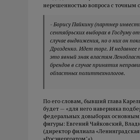
нерешенностью вопроса с точным 
- Борису Пайкину (партнер инвести
сентябрьских выборах в Госдуму о
случае выдвижения, но о них он пок
Дрозденко. Идет торг. И недавнее
это явный знак властям Ленобласт
брендов в случае принятия неправ
областных политтехнологов.
По его словам, бывший глава Каре
будет — «для него наверняка подбер
федеральных довыборах основными
фигуры: Евгений Чайковский, Влад
(директор филиала «Ленинградская
»Росэнергоатом"«).