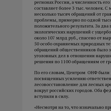
регионах России, а численность его
составляет более 3 тыс. человек. С
несколько тысяч обращений от гра
проблемы, примерно по одной тыся
положительного результата. За два
экологических нарушений c ущерб
около 107 млрд руб., спасено от выр
50 особо охраняемых природных тер
обращений общественников было з
уголовных дел в отношении наруш
решения по 1100 обращениям от гра
По его словам, Центром ОНФ были 
посвященных усилению ответствен
лесовосстановление для лесных ар
вокруг российских городов. Оба фе
вступили в силу.
«Несмотря на то, что изначально п