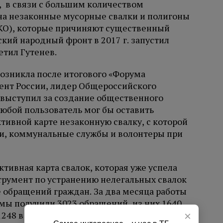
 в связи с большим количеством
на незаконные мусорные свалки и полигоны
КО), которые причиняют существенный
кий народный фронт в 2017 г. запустил
етил Гутенев.
возникла после итогового «Форума
ент России, лидер Общероссийского
выступил за создание общественного
юбой пользователь мог бы оставить
тивной карте незаконную свалку, с которой
ти, коммунальные службы и волонтеры при
тивная карта свалок, которая уже успела
трумент по устранению нелегальных свалок
 обращений граждан. За два месяца работы
мы получили 3023 обращений, из них 1640
1248 в работе и по 135 проблемам
×