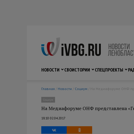
НОВОСТИ
СВО
ИСТОРИИ
СПЕЦПРОЕКТЫ
РА
Главная
/
Новости
/
Социум
/ На Медиафоруме ОНФ пр
Социум
На Медиафоруме ОНФ представлена «Ге
18:10 02.04.2017