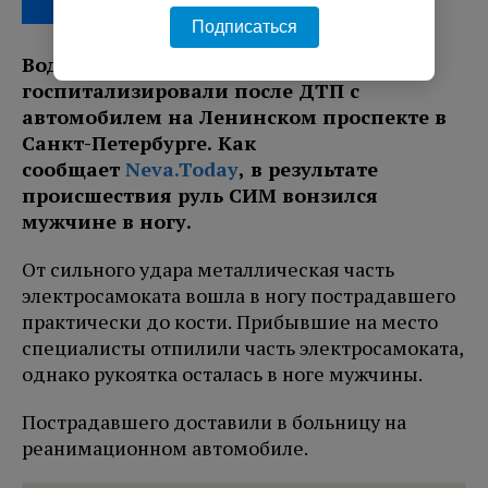
Подписаться
Водителя электросамоката
госпитализировали после ДТП с
автомобилем на Ленинском проспекте в
Санкт-Петербурге. Как
сообщает
Neva.Today
, в результате
происшествия руль СИМ вонзился
мужчине в ногу.
От сильного удара металлическая часть
электросамоката вошла в ногу пострадавшего
практически до кости. Прибывшие на место
специалисты отпилили часть электросамоката,
однако рукоятка осталась в ноге мужчины.
Пострадавшего доставили в больницу на
реанимационном автомобиле.