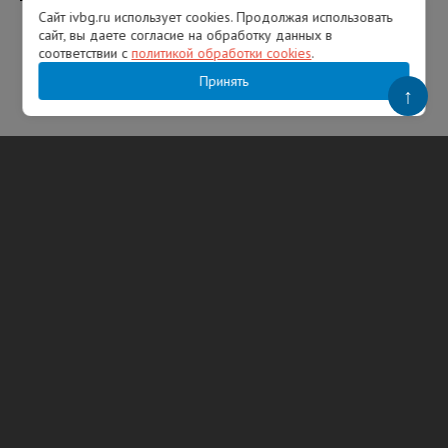
Сайт ivbg.ru использует cookies. Продолжая использовать
сайт, вы даете согласие на обработку данных в
соответствии с
политикой обработки cookies
.
Принять
↑
Популярное
В США именем Иван ежегодно называют
тысячи новорожденных
08:05 05.08.2026
Над регионами России сбили 131
украинский БПЛА
07:25 03.08.2026
ВС РФ поразили два завода в Киеве, где
собирают БПЛА. Западные СМИ сообщают,