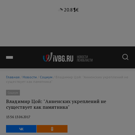
20.8°
$
€
Главная
/
Новости
/
Социум
/ Владимир Цой: "Анненских укреплений не
существует как памятника"
Социум
Владимир Цой: "Анненских укреплений не
существует как памятника"
15:56 13.06.2017