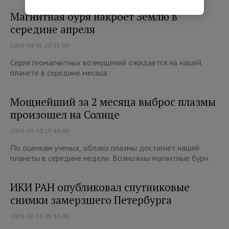
Магнитная буря накроет Землю в
середине апреля
2026-04-05 20:15:00
Серия геомагнитных возмущений ожидается на нашей
планете в середине месяца.
Мощнейший за 2 месяца выброс плазмы
произошел на Солнце
2026-03-30 15:46:00
По оценкам ученых, облако плазмы достигнет нашей
планеты в середине недели. Возможны магнитные бури.
ИКИ РАН опубликовал спутниковые
снимки замерзшего Петербурга
2026-02-16 08:32:00