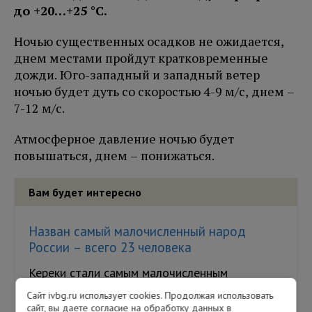
до +20…+25 °C.
Ночью существенных осадков не ожидается,
днем местами пройдут кратковременные
дожди. Юго-западный и западный ветер
ночью будет дуть со скоростью 4-9 м/с, днем –
7-12 м/с.
Атмосферное давление ночью будет
повышаться, днем – понижаться.
Вам будет интересно
Назван самый малочисленный народ
России – всего 23 человека
Кереки стали самым малочисленным
коренным народом России, по данным
Сайт ivbg.ru использует cookies. Продолжая использовать
Федерального агентства по делам
сайт, вы даете согласие на обработку данных в