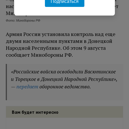
Подписаться
Фото: Минобороны РФ
Армия России установила контроль над еще
двумя населенными пунктами в Донецкой
Народной Республике. Об этом 9 августа
сообщает Минобороны РФ.
«Российские войска освободили Васютинское
и Торецкое в Донецкой Народной Республике»,
—
передает
оборонное ведомство.
Вам будет интересно