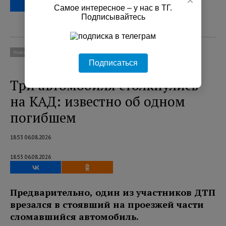
×
Самое интересное – у нас в ТГ.
Подписывайтесь
Новости
Происшествия
Подписаться
Три автомобиля столкнулись
на КАД: известно об одном
погибшем
18:53 06.08.2026
18:53 06.08.2026
Предварительно, один из участников ДТП
врезался в стоявший на проезжей части
сломавшийся автомобиль.