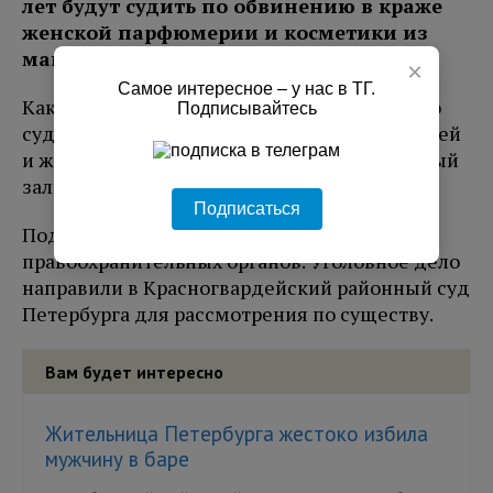
лет будут судить по обвинению в краже
женской парфюмерии и косметики из
магазина 1 июня.
×
Самое интересное – у нас в ТГ.
Как сообщает
spb.aif.ru
, ранее неоднократно
Подписывайтесь
судимый мужчина взял с полок палетку теней
и женские духи, после чего покинул торговый
зал, не оплатив товар.
Подписаться
Подозреваемого задержали сотрудники
правоохранительных органов. Уголовное дело
направили в Красногвардейский районный суд
Петербурга для рассмотрения по существу.
Вам будет интересно
Жительница Петербурга жестоко избила
мужчину в баре