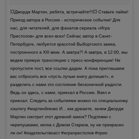
💥Джордж Мартин, ребята, встречайте!!!💥 Ставьте лайки!
Приезд автора в Россию - историческое событие! Для
нас, для читателей, для фанатов сериала «Игра
Престолов» для всех-всех! Сейчас автор в Санкт-
Петербурге, любуется красотой Выборгского замка,
построенного в XIII веке. А завтра?! А завтра, в 12:00, мы
ведем прямую трансляцию с пресс-конференции! Не
пропустите пост, все ссылки дадим. А пока приглашаем
вас отбросить все «пусть лучше книгу допишет», и
разделить с нами это состояние бесконечной радости.
Ведь он здесь, с нами, приехал в Россию. Взял и
приехал. Следить за событиями можно по специальному
хэштегу #мартинблизко И... как думаете, зачем Джордж
Мартин смотрит этот древний замок? Подтяжки с
черепушками, кепка с Домом Старков, ну не прекрасен
ли он! #издательствоаст #играпрестолов #прио