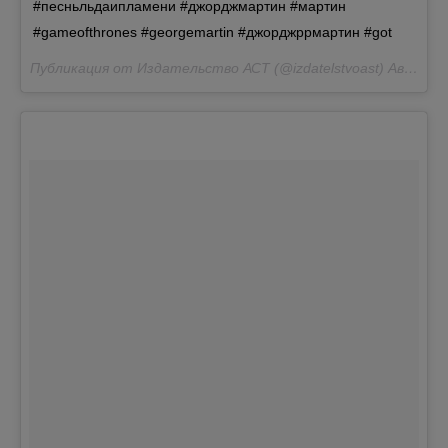
#песньльдаипламени #джорджмартин #мартин
#gameofthrones #georgemartin #джорджррмартин #got
Публикация от Издательство АСТ (@izdatelstvoast)
Авг 15 2