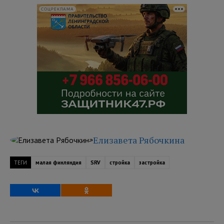
СОЦРЕКЛАМА
Елизавета Рябочкина
ТЕГИ
малая финляндия
SRV
стройка
застройка