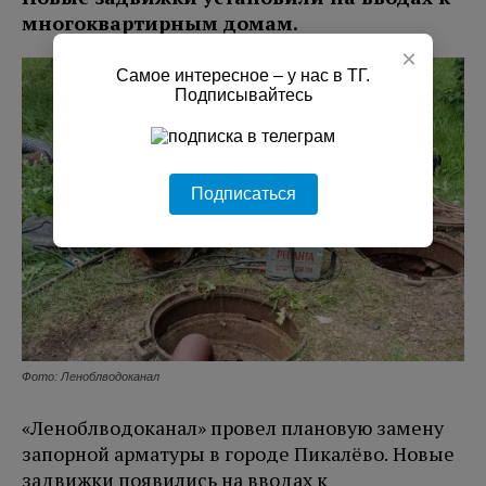
многоквартирным домам.
×
Самое интересное – у нас в ТГ.
Подписывайтесь
Подписаться
Фото: Леноблводоканал
«Леноблводоканал» провел плановую замену
запорной арматуры в городе Пикалёво. Новые
задвижки появились на вводах к