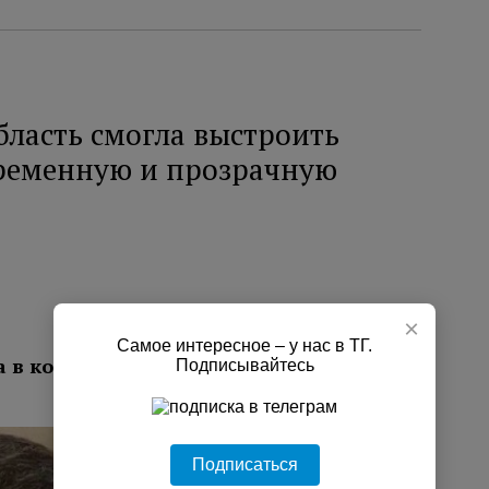
бласть смогла выстроить
ременную и прозрачную
×
Самое интересное – у нас в ТГ.
а в контрольно-надзорной
Подписывайтесь
Подписаться