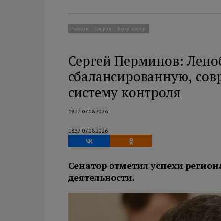
Новости
Социум
Точка зрения
Сергей Перминов: Лено
сбалансированную, сов
систему контроля
18:37 07.08.2026
18:37 07.08.2026
Сенатор отметил успехи регион
деятельности.