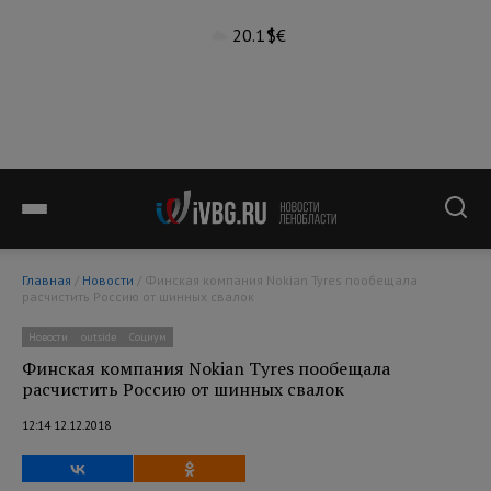
20.1°
$
€
Главная
/
Новости
/ Финская компания Nokian Tyres пообещала
расчистить Россию от шинных свалок
Новости
outside
Социум
Финская компания Nokian Tyres пообещала
расчистить Россию от шинных свалок
12:14 12.12.2018