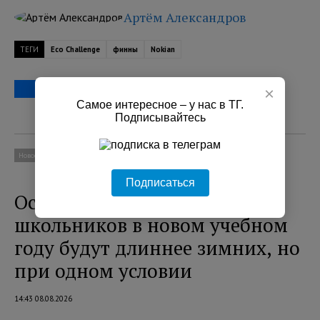
Артём Александров
ТЕГИ
Eco Challenge
финны
Nokian
×
Самое интересное – у нас в ТГ.
Подписывайтесь
Новости
Социум
Подписаться
Осенние каникулы у
школьников в новом учебном
году будут длиннее зимних, но
при одном условии
14:43 08.08.2026