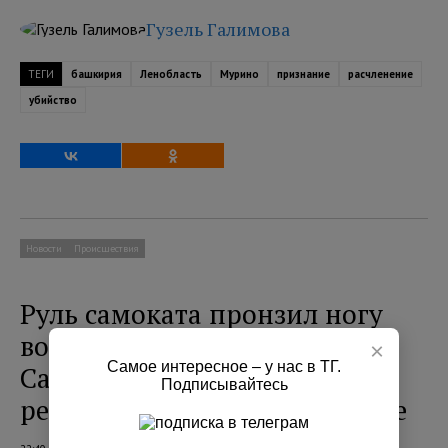
Гузель Галимова
ТЕГИ
башкирия
Ленобласть
Мурино
признание
расчленение
убийство
Новости
Происшествия
Руль самоката пронзил ногу
водителя в Петербурге.
×
Самое интересное – у нас в ТГ.
Самокатчика увезли на
Подписывайтесь
реанимационном автомобиле