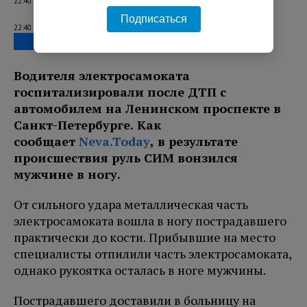
22:40 05.08.2026
Подписаться
22:40 05.08.2026
Водителя электросамоката
госпитализировали после ДТП с
автомобилем на Ленинском проспекте в
Санкт-Петербурге. Как
сообщает
Neva.Today
, в результате
происшествия руль СИМ вонзился
мужчине в ногу.
От сильного удара металлическая часть
электросамоката вошла в ногу пострадавшего
практически до кости. Прибывшие на место
специалисты отпилили часть электросамоката,
однако рукоятка осталась в ноге мужчины.
Пострадавшего доставили в больницу на