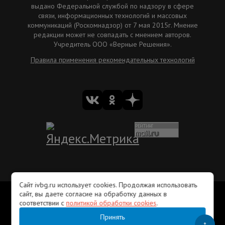
выдано Федеральной службой по надзору в сфере
связи, информационных технологий и массовых
коммуникаций (Роскомнадзор) от 7 мая 2015г. Мнение
редакции может не совпадать с мнением авторов.
Учредитель ООО «Верные Решения».
Правила применения рекомендательных технологий
Сайт ivbg.ru использует cookies. Продолжая использовать
Вакансии
Рекламодателям
Редакция ivbg.ru
сайт, вы даете согласие на обработку данных в
Правила использования информации
соответствии с
политикой обработки cookies
.
Пользовательское соглашение
Лента RSS
Контакты
Принять
© Ivyborg.ru 2015 г.
↑