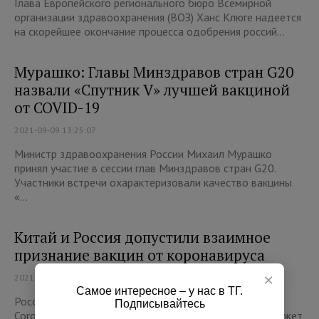
Глава Европейского регионального бюро Всемирной
организации здравоохранения (ВОЗ) Ханс Клюге надеется
на скорейшее окончание процесса одобрения россий...
Мурашко: Главы Минздравов стран G20
назвали «Спутник V» лучшей вакциной
от COVID-19
2021-09-09 13:25:07
Министр здравоохранения России Михаил Мурашко
принял участие в сессии глав Минздравов стран G20.
Участники встречи охарактеризовали качество вакцины
«...
Китай и Россия допустили взаимное
признание вакцин от коронавируса
×
2021-07-12 09:39:21
Самое интересное – у нас в ТГ.
Россия и Китай допустили взаимное признание вакцин
Подписывайтесь
CoronaVac и «Спутник V» против коронавируса. Это может