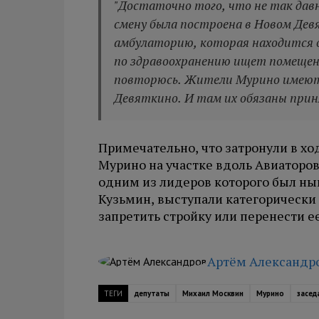
"Достаточно того, что не так дав
смену была построена в Новом Де
амбулаторию, которая находится о
по здравоохранению ищет помещен
повторюсь. Жители Мурино имеют 
Девяткино. И там их обязаны приня
Примечательно, что затронули в хо
Мурино на участке вдоль Авиаторов
одним из лидеров которого был н
Кузьмин, выступали категорически 
запретить стройку или перенести ее
Артём Александр
ТЕГИ
депутаты
Михаил Москвин
Мурино
засед