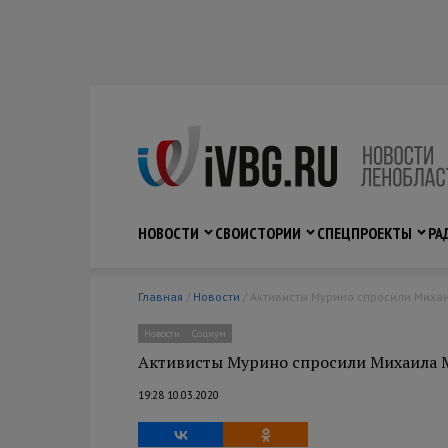
НОВОСТИ
СВО
ИСТОРИИ
СПЕЦПРОЕКТЫ
РА
Главная
/
Новости
/ Активисты Мурино спросили Миха
Новости
Социум
Активисты Мурино спросили Михаила М
19:28 10.03.2020