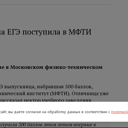
на ЕГЭ поступила в МФТИ
е в Московском физико-техническом
Э выпускница, набравшая 500 баллов,
хнический институт (МФТИ). Отличница уже
 рассказал ректор учебного заведения
 сайт, вы даете согласие на обработку данных в соответствии с
политико
олучила 500 баллов этим летом впервые в