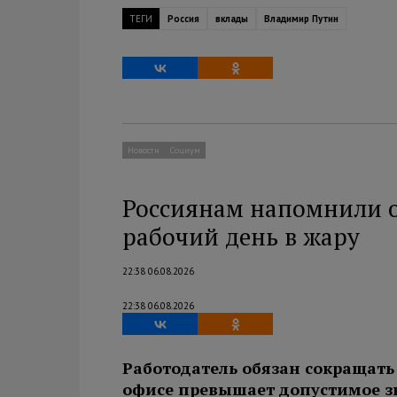
ТЕГИ
Россия
вклады
Владимир Путин
Новости
Социум
Россиянам напомнили о
рабочий день в жару
22:38 06.08.2026
22:38 06.08.2026
Работодатель обязан сокращать 
офисе превышает допустимое з