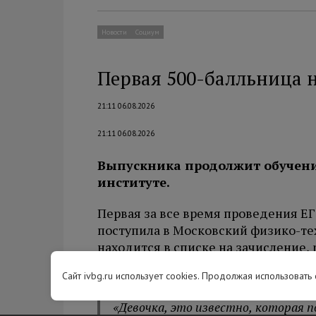
Новости
Социум
Первая 500-балльница 
21:11 06.08.2026
21:11 06.08.2026
Выпускника продолжит обучени
институте.
Первая за все время проведения ЕГ
поступила в Московский физико-те
находится в списке на зачисление,
Дмитрий Ливанов.
Сайт ivbg.ru использует cookies. Продолжая использовать
«Девочка, это известно, которая п