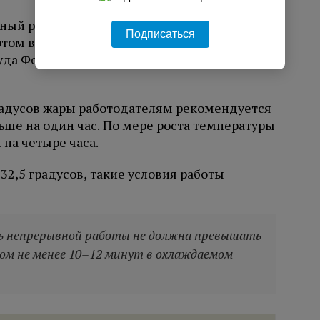
ный рабочий день, если температура в
Подписаться
этом в беседе с РИА Новости
напомнил
руда Федерации независимых профсоюзов
градусов жары работодателям рекомендуется
ше на один час. По мере роста температуры
на четыре часа.
32,5 градусов, такие условия работы
ь непрерывной работы не должна превышать
ом не менее 10–12 минут в охлаждаемом