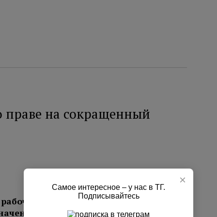
 праве на сокращенный
×
Самое интересное – у нас в ТГ.
Подписывайтесь
рабочее время, если температура в
начение.