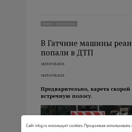
Новости
Происшествия
В Гатчине машины реан
попали в ДТП
18:09 07.08.2026
18:09 07.08.2026
Предварительно, карета скорой
встречную полосу.
Сайт ivbg.ru использует cookies. Продолжая использовать