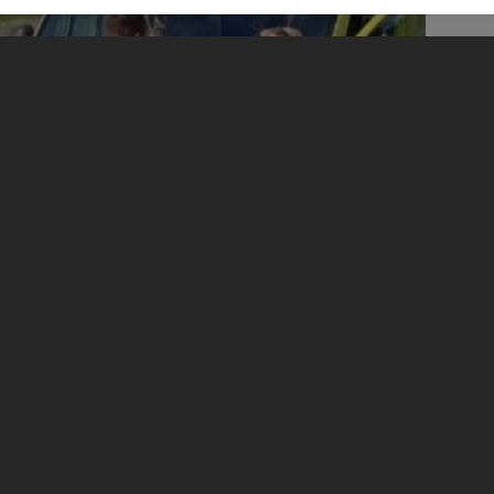
ием автомобилей скорой помощи и
ворот в Гатчине.
новение произошло днем, 7 августа.