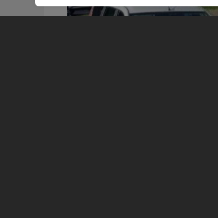
Фото:
Фонтанка
Очевидцы сообщают о ДТП с участ
Роспотребнадзора у Ингербургских 
По информации «
Фонтанки
», столк