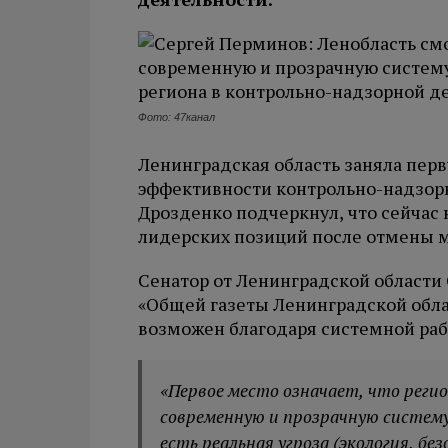
Фото: 47канал
Ленинградская область заняла пер
эффективности контрольно-надзорн
Дрозденко подчеркнул, что сейчас
лидерских позиций после отмены м
Сенатор от Ленинградской области
«Общей газеты Ленинградской обл
возможен благодаря системной раб
«Первое место означает, что реги
современную и прозрачную систем
есть реальная угроза (экология, б