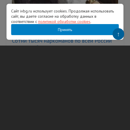
Сайт ivbg.ru использует cookies. Продолжая использовать
сайт, вы даете согласие на обработку данных в
соответствии с
политикой обработки cookies
.
Принять
↑
Сотни тысяч наркоманов по всей России
остались без доз после задержания всего
лишь одного молдаванина в Ленобласти
Фото: коллаж с кадром фильма Лицо со
шрамом На складе в Ленинградской области
25-летнего гражданина Молдовы задержали
с поличным при получении полут...
24.06.2025
6722
Сергей Агутин